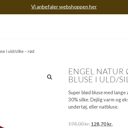
Vi anbefaler webshoppen her
 i uld/silke – rød
ENGEL NATUR
BLUSE I ULD/S
Super blød bluse med lange 
30% silke. Dejlig varm og ek
undertøj, eller natbluse.
198,00
kr.
128,70
kr.