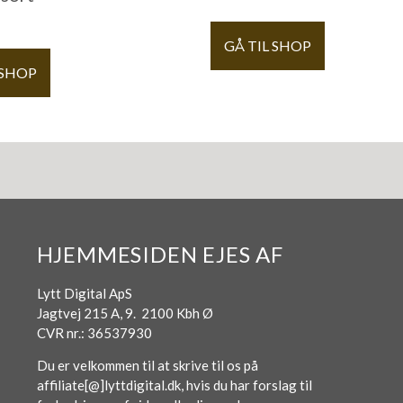
GÅ TIL SHOP
 SHOP
HJEMMESIDEN EJES AF
Lytt Digital ApS
Jagtvej 215 A, 9. 2100 Kbh Ø
CVR nr.: 36537930
Du er velkommen til at skrive til os på
affiliate[@]lyttdigital.dk, hvis du har forslag til