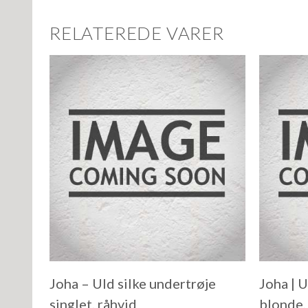
RELATEREDE VARER
Joha – Uld silke undertrøje
Joha | 
singlet, råhvid
blonde,