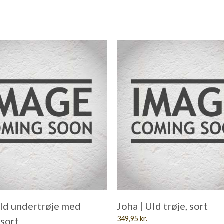
Uld undertrøje med
Joha | Uld trøje, sort
349,95
kr.
 sort