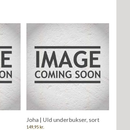
Joha | Uld underbukser, sort
149,95
kr.