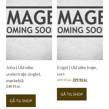
Joha | Uld silke
Engel | Uld silke trøje,
undertrøje singlet,
sort
mørkeblå
499,95
kr.
399,96
kr.
249,95
kr.
GÅ TIL SHOP
GÅ TIL SHOP