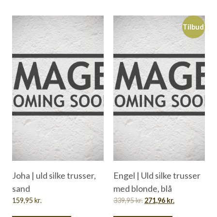
Tilbud
Joha | uld silke trusser,
Engel | Uld silke trusser
sand
med blonde, blå
159,95
kr.
339,95
kr.
271,96
kr.