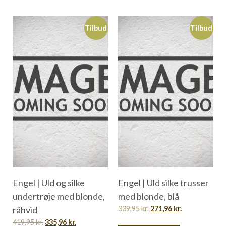
Tilbud
Tilbud
Engel | Uld og silke
Engel | Uld silke trusser
undertrøje med blonde,
med blonde, blå
råhvid
339,95
kr.
271,96
kr.
419,95
kr.
335,96
kr.