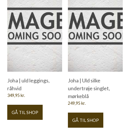
Joha | uld leggings,
Joha | Uld silke
råhvid
undertrøje singlet,
349,95
kr.
mørkeblå
249,95
kr.
GÅ TIL SHOP
GÅ TIL SHOP