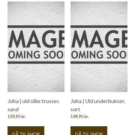
Joha | uld silke trusser,
Joha | Uld underbukser,
sand
sort
159,95
kr.
149,95
kr.
GÅ TIL SHOP
GÅ TIL SHOP