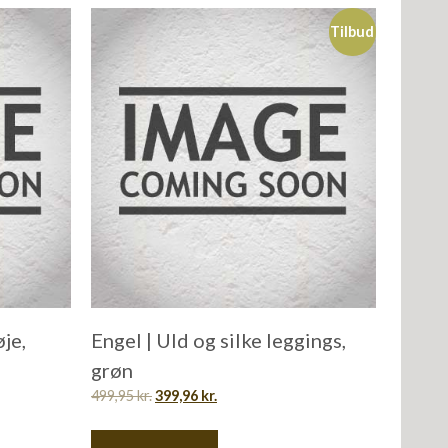
Tilbud
øje,
Engel | Uld og silke leggings,
grøn
499,95
kr.
399,96
kr.