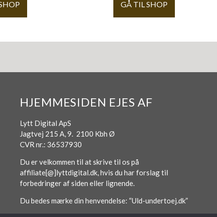
 SHOP
GÅ TIL SHOP
HJEMMESIDEN EJES AF
Lytt Digital ApS
Jagtvej 215 A, 9. 2100 Kbh Ø
CVR nr.: 36537930
Du er velkommen til at skrive til os på
affiliate[@]lyttdigital.dk, hvis du har forslag til
forbedringer af siden eller lignende.
Du bedes mærke din henvendelse: “Uld-undertoej.dk”