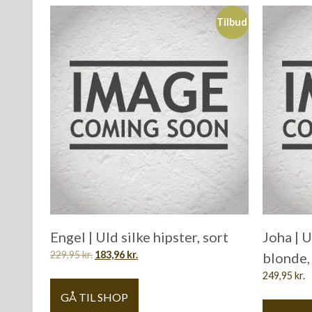
Tilbud
Engel | Uld silke hipster, sort
Joha | 
229,95
kr.
183,96
kr.
blonde,
249,95
kr.
GÅ TIL SHOP