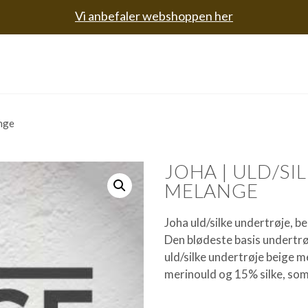
Vi anbefaler webshoppen her
ange
JOHA | ULD/SI
MELANGE
Joha uld/silke undertrøje, b
Den blødeste basis undertrøj
uld/silke undertrøje beige m
merinould og 15% silke, som