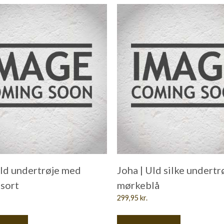
Uld undertrøje med
Joha | Uld silke undertr
 sort
mørkeblå
299,95
kr.