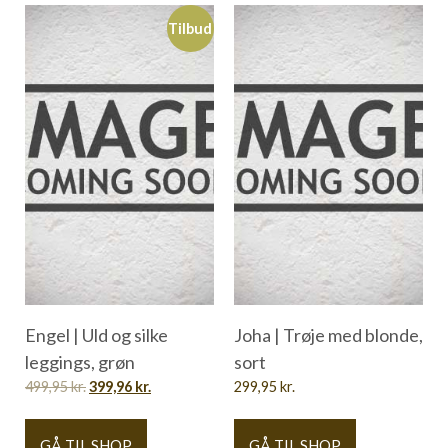
Tilbud
Engel | Uld og silke
Joha | Trøje med blonde,
leggings, grøn
sort
499,95
kr.
399,96
kr.
299,95
kr.
GÅ TIL SHOP
GÅ TIL SHOP