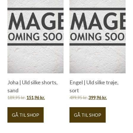
Joha | Uld silke shorts,
Engel | Uld silke trøje,
sand
sort
189,95
kr.
151,96
kr.
499,95
kr.
399,96
kr.
GÅ TIL SHOP
GÅ TIL SHOP