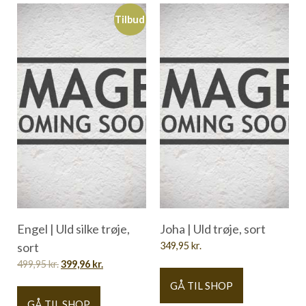
Tilbud
Engel | Uld silke trøje,
Joha | Uld trøje, sort
sort
349,95
kr.
499,95
kr.
399,96
kr.
GÅ TIL SHOP
GÅ TIL SHOP