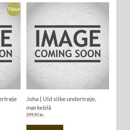
Tilbud
ertrøje
Joha | Uld silke undertrøje,
mørkeblå
299,95
kr.