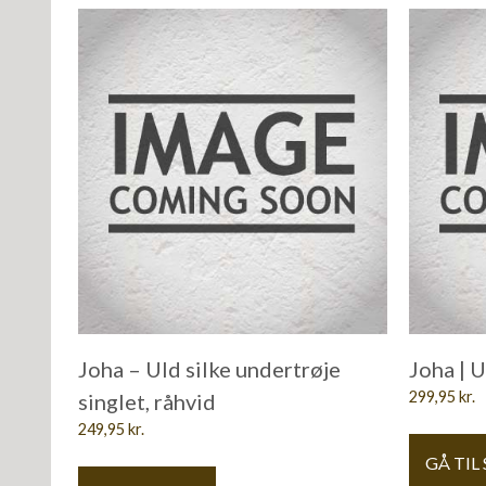
Joha – Uld silke undertrøje
Joha | U
299,95
kr.
singlet, råhvid
249,95
kr.
GÅ TIL