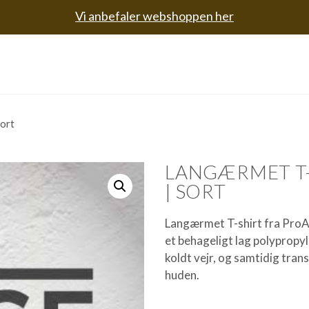
Vi anbefaler webshoppen her
Sort
LANGÆRMET T-S
| SORT
Langærmet T-shirt fra ProAc
et behageligt lag polypropyl
koldt vejr, og samtidig tra
huden.