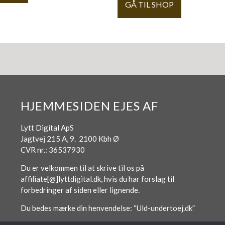
GÅ TIL SHOP
HJEMMESIDEN EJES AF
Lytt Digital ApS
Jagtvej 215 A, 9. 2100 Kbh Ø
CVR nr.: 36537930
Du er velkommen til at skrive til os på
affiliate[@]lyttdigital.dk, hvis du har forslag til
forbedringer af siden eller lignende.
Du bedes mærke din henvendelse: “Uld-undertoej.dk”