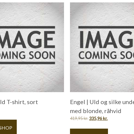
ld T-shirt, sort
Engel | Uld og silke und
med blonde, råhvid
419,95
kr.
335,96
kr.
 SHOP