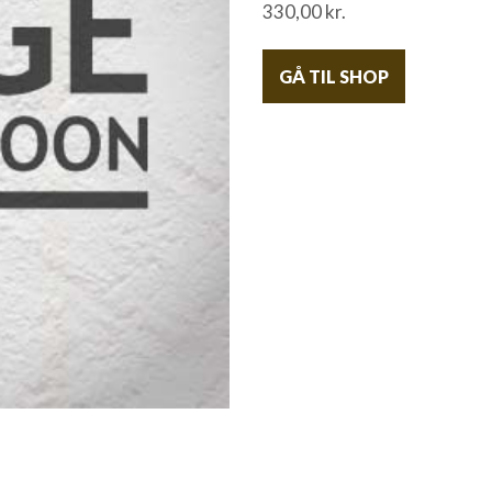
330,00
kr.
GÅ TIL SHOP