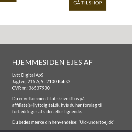
GÅ TIL SHOP
HJEMMESIDEN EJES AF
Lytt Digital ApS
Jagtvej 215 A, 9. 2100 Kbh Ø
CVR nr.: 36537930
Du er velkommen til at skrive til os på
affiliate[@]lyttdigital.dk, hvis du har forslag til
forbedringer af siden eller lignende.
Du bedes mærke din henvendelse: “Uld-undertoej.dk”