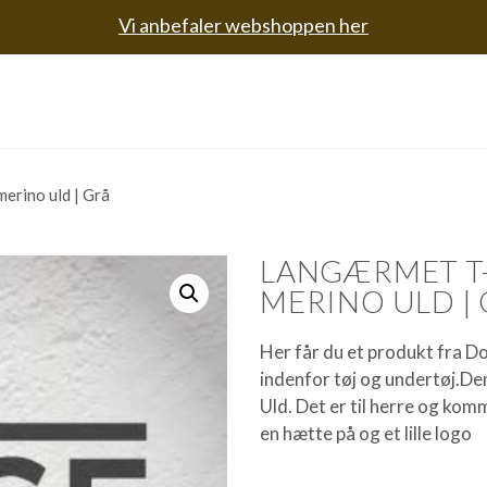
Vi anbefaler webshoppen her
erino uld | Grå
LANGÆRMET T-
MERINO ULD |
Her får du et produkt fra D
indenfor tøj og undertøj.D
Uld. Det er til herre og kom
en hætte på og et lille logo