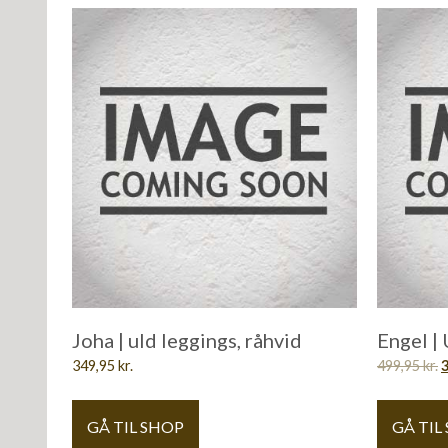
Joha | uld leggings, råhvid
Engel | 
349,95
kr.
499,95
kr.
GÅ TIL SHOP
GÅ TIL