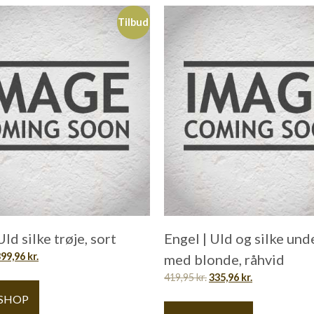
Tilbud
Uld silke trøje, sort
Engel | Uld og silke und
399,96
kr.
med blonde, råhvid
419,95
kr.
335,96
kr.
 SHOP