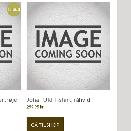
Tilbud
ertrøje
Joha | Uld T-shirt, råhvid
299,95
kr.
GÅ TIL SHOP