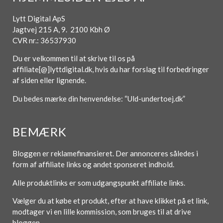
Lytt Digital ApS
Jagtvej 215 A, 9. 2100 Kbh Ø
CVR nr.: 36537930
Du er velkommen til at skrive til os på
affiliate[@]lyttdigital.dk, hvis du har forslag til forbedringer
af siden eller lignende.
Du bedes mærke din henvendelse: “Uld-undertoej.dk”
BEMÆRK
Bloggen er reklamefinansieret. Der annonceres således i
form af affiliate links og andet sponseret indhold.
Alle produktlinks er som udgangspunkt affiliate links.
Vælger du at købe et produkt, efter at have klikket på et link,
modtager vi en lille kommission, som bruges til at drive
bloggen.