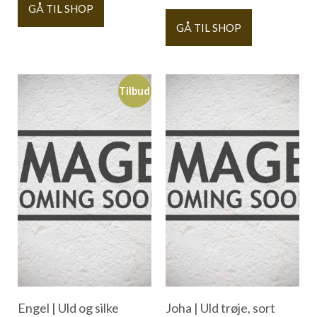
GÅ TIL SHOP
GÅ TIL SHOP
Tilbud
Engel | Uld og silke
Joha | Uld trøje, sort