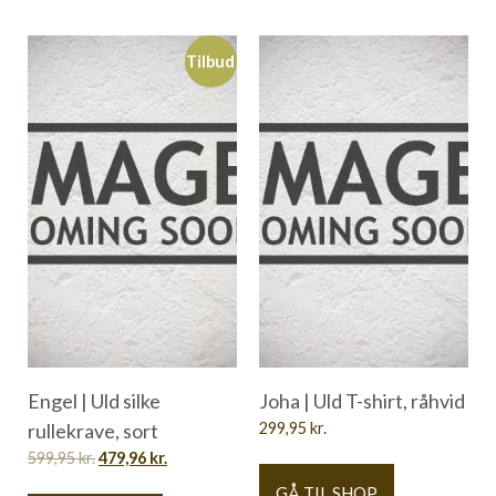
Tilbud
Engel | Uld silke
Joha | Uld T-shirt, råhvid
rullekrave, sort
299,95
kr.
599,95
kr.
479,96
kr.
GÅ TIL SHOP