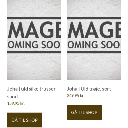
Joha | uld silke trusser,
Joha | Uld trøje, sort
sand
349,95
kr.
159,95
kr.
GÅ TIL SHOP
GÅ TIL SHOP